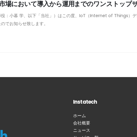
T市場において導入から運用までのワンストップ
暮 学、以下「当社」）はこの度、IoT（Internet of Thin
たのでお知らせ致します。
Instatech
ホーム
会社概要
ニュース