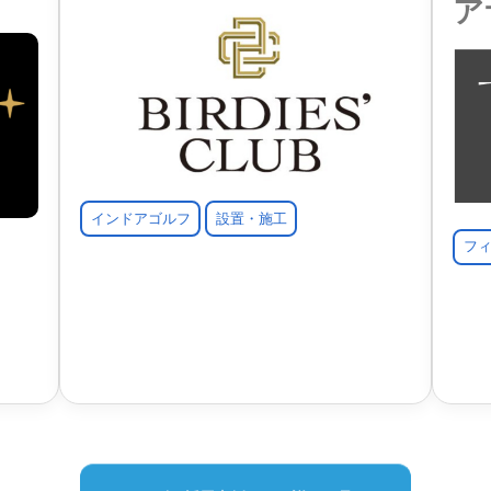
ア
インドアゴルフ
設置・施工
フ